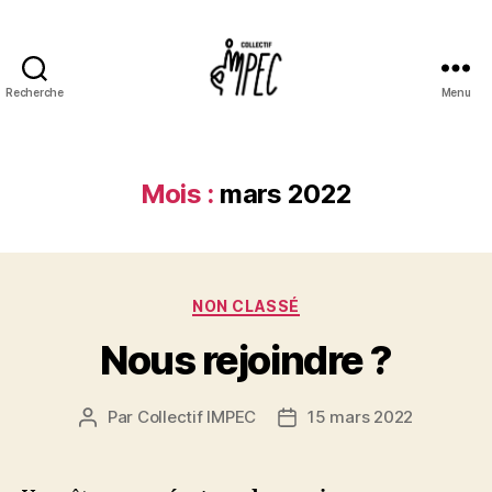
Recherche
Menu
Collectif
Impec
Mois :
mars 2022
Catégories
NON CLASSÉ
Nous rejoindre ?
Par
Collectif IMPEC
15 mars 2022
Auteur
Date
de
de
l’article
l’article